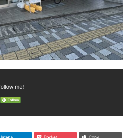
ollow me!
Hatena
Pocket
Copy