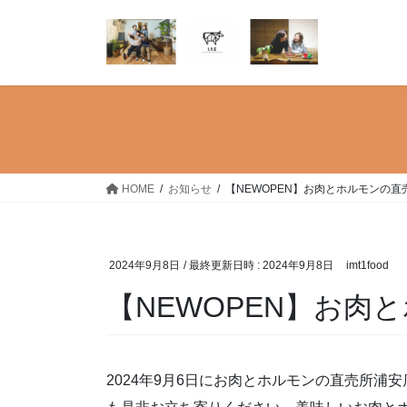
コ
ナ
ン
ビ
テ
ゲ
ン
ー
ツ
シ
へ
ョ
ス
ン
キ
に
ッ
移
HOME
お知らせ
【NEWOPEN】お肉とホルモンの直
プ
動
2024年9月8日
/ 最終更新日時 :
2024年9月8日
imt1food
【NEWOPEN】お肉
2024年9月6日にお肉とホルモンの直売所